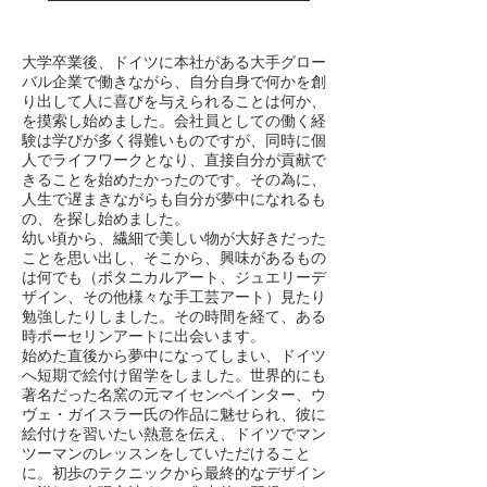
大学卒業後、ドイツに本社がある大手グロー
バル企業で働きながら、自分自身で何かを創
り出して人に喜びを与えられることは何か、
を摸索し始めました。会社員としての働く経
験は学びが多く得難いものですが、同時に個
人でライフワークとなり、直接自分が貢献で
きることを始めたかったのです。その為に、
人生で遅まきながらも自分が夢中になれるも
の、を探し始めました。
幼い頃から、繊細で美しい物が大好きだった
ことを思い出し、そこから、興味があるもの
は何でも（ボタニカルアート、ジュエリーデ
ザイン、その他様々な手工芸アート）見たり
勉強したりしました。その時間を経て、ある
時ポーセリンアートに出会います。
始めた直後から夢中になってしまい、ドイツ
へ短期で絵付け留学をしました。世界的にも
著名だった名窯の元マイセンペインター、ウ
ヴェ・ガイスラー氏の作品に魅せられ、彼に
絵付けを習いたい熱意を伝え、ドイツでマン
ツーマンのレッスンをしていただけること
に。初歩のテクニックから最終的なデザイン