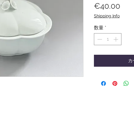
価
€40.00
格
Shipping Info
数量
*
カ