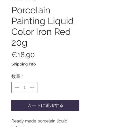
Porcelain
Painting Liquid
Color Iron Red
20g
価
€18.90
格
Shipping Info
数量
*
カートに追加する
Ready made porcelain liquid